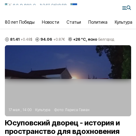
80 лет Победы
Новости
Статьи
Политика
Культура
81.41
94.06
+
26
°С,
ясно
+0.48
$
+0.87
€
Белгород
17 мая , 14:00
Культура
Фото:
Лариса Гаман
Юсуповский дворец - история и
пространство для вдохновения