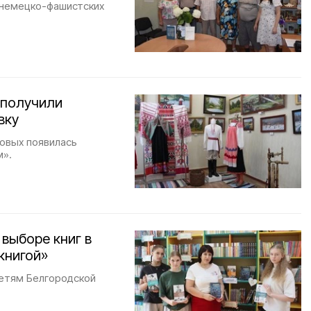
 немецко-фашистских
 получили
вку
овых появилась
м».
 выборе книг в
книгой»
детям Белгородской