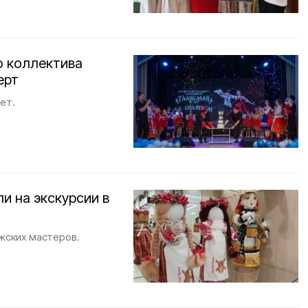
о коллектива
ерт
ет.
и на экскурсии в
жских мастеров.