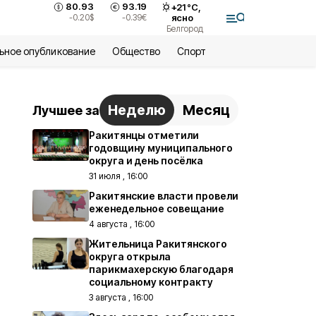
80.93
93.19
+
21
°С,
-0.20
$
-0.39
€
ясно
Белгород
ьное опубликование
Общество
Спорт
Неделю
Месяц
Лучшее за
Ракитянцы отметили
годовщину муниципального
округа и день посёлка
31 июля , 16:00
Ракитянские власти провели
еженедельное совещание
4 августа , 16:00
Жительница Ракитянского
округа открыла
парикмахерскую благодаря
социальному контракту
3 августа , 16:00