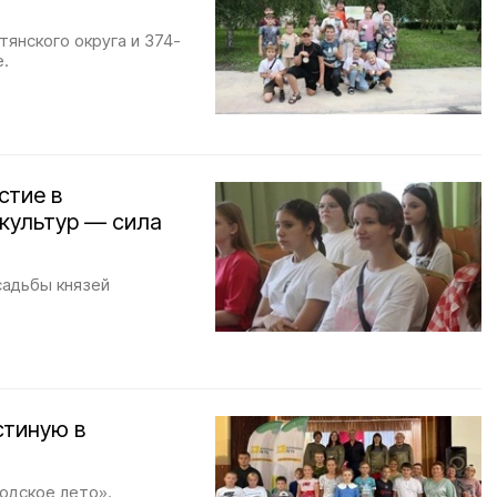
янского округа и 374-
е.
стие в
 культур — сила
садьбы князей
стиную в
одское лето».