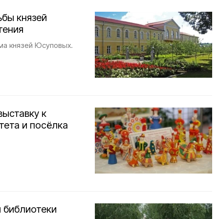
ьбы князей
тения
ма князей Юсуповых.
выставку к
тета и посёлка
й библиотеки