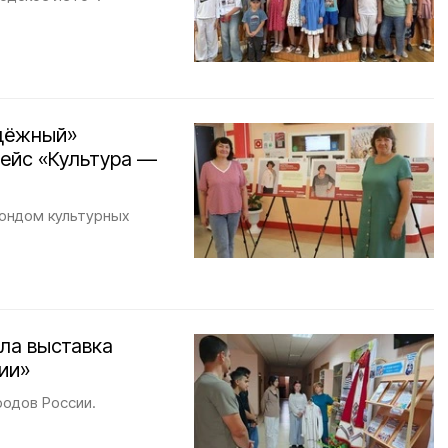
одёжный»
Рейс «Культура —
ондом культурных
ла выставка
ии»
родов России.