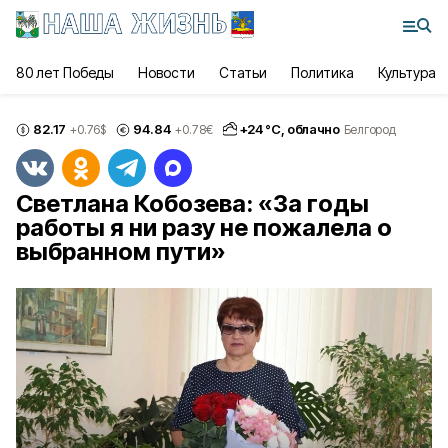
80 лет Победы
Новости
Статьи
Политика
Культура
82.17
94.84
+
24
°С,
облачно
+0.76
$
+0.78
€
Белгород
Светлана Кобозева: «За годы
работы я ни разу не пожалела о
выбранном пути»