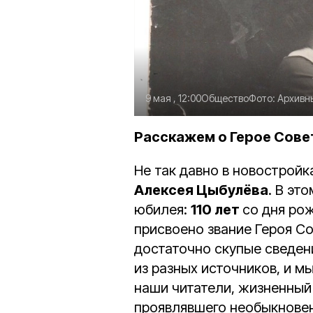
9 мая , 12:00
Общество
Фото:
Архивн
Расскажем о Герое Сове
Не так давно в новостройк
Алексея Цыбулёва
. В эт
юбилея:
110 лет
со дня ро
присвоено звание Героя С
достаточно скупые сведен
из разных источников, и м
наши читатели, жизненный 
проявлявшего необыкновенн