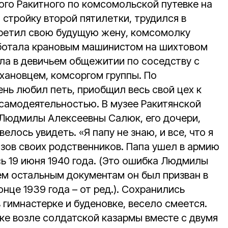
ного Ракитного по комсомольской путевке на
стройку второй пятилетки, трудился в
третил свою будущую жену, комсомолку
ботала крановым машинистом на шихтовом
ила в девичьем общежитии по соседству с
ахановцем, комсоргом группы. По
нь любил петь, приобщил весь свой цех к
самодеятельностью. В музее Ракитянской
Людмилы Алексеевны Салюк, его дочери,
елось увидеть. «Я папу не знаю, и все, что я
азов своих родственников. Папа ушел в армию
ась 19 июня 1940 года. (Это ошибка Людмилы
ем остальным документам он был призван в
нце 1939 года – от ред.). Сохранились
 гимнастерке и буденовке, весело смеется.
ке возле солдатской казармы вместе с двумя