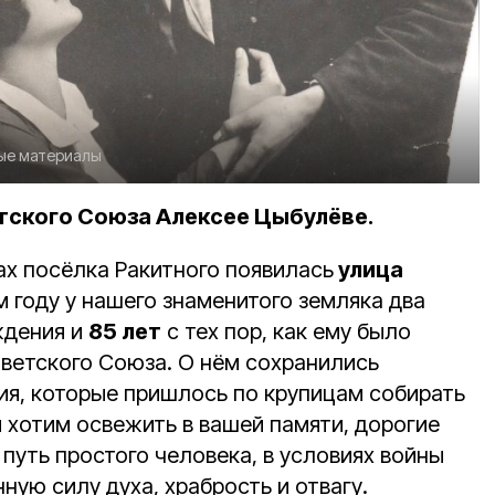
ые материалы
тского Союза Алексее Цыбулёве.
ах посёлка Ракитного появилась
улица
ом году у нашего знаменитого земляка два
ждения и
85 лет
с тех пор, как ему было
оветского Союза. О нём сохранились
ия, которые пришлось по крупицам собирать
ы хотим освежить в вашей памяти, дорогие
путь простого человека, в условиях войны
ую силу духа, храбрость и отвагу.