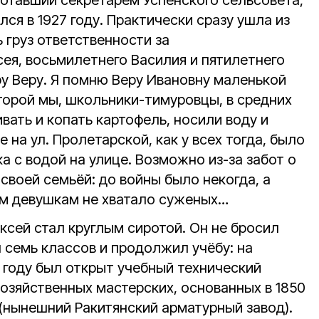
ботавший секретарем Успенского сельсовета,
лся в 1927 году. Практически сразу ушла из
ь груз ответственности за
ея, восьмилетнего Василия и пятилетнего
ру Веру. Я помню Веру Ивановну маленькой
оторой мы, школьники-тимуровцы, в средних
ать и копать картофель, носили воду и
 на ул. Пролетарской, как у всех тогда, было
а с водой на улице. Возможно из-за забот о
 своей семьёй: до войны было некогда, а
ым девушкам не хватало суженых…
ксей стал круглым сиротой. Он не бросил
л семь классов и продолжил учёбу: на
 году был открыт учебный технический
озяйственных мастерских, основанных в 1850
(нынешний Ракитянский арматурный завод).