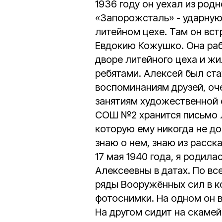
1936 году он уехал из род
«Запорожсталь» - ударную 
литейном цехе. Там он вс
Евдокию Кожушко. Она ра
дворе литейного цеха и ж
ребятами. Алексей был ст
воспоминаниям друзей, оче
занятиям художественной 
СОШ №2 хранится письмо 
которую ему никогда не дов
знаю о нем, знаю из расск
17 мая 1940 года, я родил
Алексеевны в датах. По вс
ряды Вооружённых сил в ко
фотоснимки. На одном он в
На другом сидит на скамей