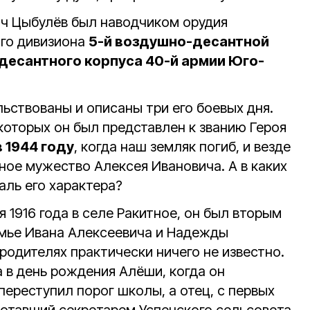
ч Цыбулёв был наводчиком орудия
го дивизиона
5-й воздушно-десантной
десантного корпуса 40-й армии Юго-
ьствованы и описаны три его боевых дня.
з которых он был представлен к званию Героя
в 1944 году
, когда наш земляк погиб, и везде
ое мужество Алексея Ивановича. А в каких
аль его характера?
я 1916 года в селе Ракитное, он был вторым
емье Ивана Алексеевича и Надежды
родителях практически ничего не известно.
а в день рождения Алёши, когда он
ереступил порог школы, а отец, с первых