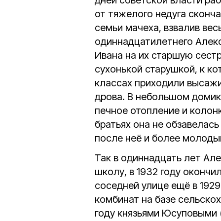
дней советской власти ра
от тяжелого недуга сконча
семьи мачеха, взвалив вес
одиннадцатилетнего Алекс
Ивана на их старшую сест
сухонькой старушкой, к к
классах приходили высажив
дрова. В небольшом домике
печное отопление и колонк
братьях она не обзавелась
после неё и более молод
Так в одиннадцать лет Але
школу, в 1932 году окончи
соседней улице ещё в 1929
комбинат на базе сельскох
году князьями Юсуповыми 