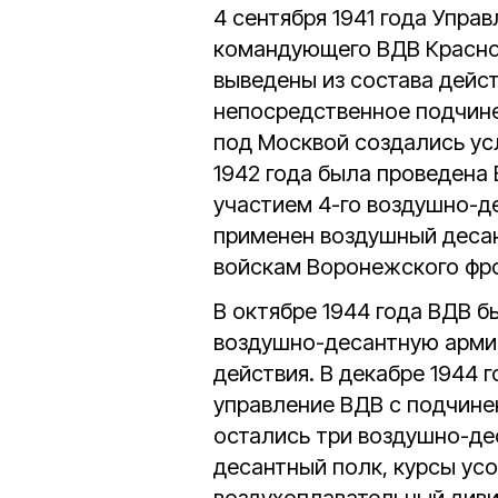
4 сентября 1941 года Упра
командующего ВДВ Красно
выведены из состава дейс
непосредственное подчин
под Москвой создались ус
1942 года была проведена
участием 4-го воздушно-де
применен воздушный десан
войскам Воронежского фро
В октябре 1944 года ВДВ 
воздушно-десантную арми
действия. В декабре 1944 
управление ВДВ с подчин
остались три воздушно-де
десантный полк, курсы ус