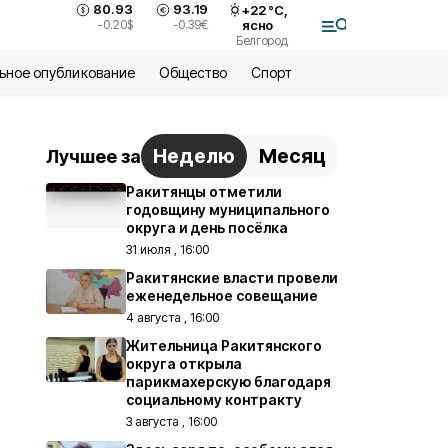
80.93
93.19
+
22
°С,
-0.20
$
-0.39
€
ясно
Белгород
ьное опубликование
Общество
Спорт
Неделю
Месяц
Лучшее за
Ракитянцы отметили
годовщину муниципального
округа и день посёлка
31 июля , 16:00
Ракитянские власти провели
еженедельное совещание
4 августа , 16:00
Жительница Ракитянского
округа открыла
парикмахерскую благодаря
социальному контракту
3 августа , 16:00