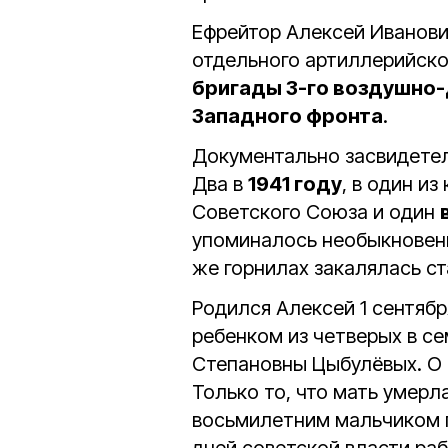
Ефрейтор Алексей Иванови
отдельного артиллерийско
бригады 3-го воздушно-
Западного фронта
.
Документально засвидетел
Два в
1941 году
, в один и
Советского Союза и один
упоминалось необыкновенн
же горнилах закалялась ст
Родился Алексей 1 сентябр
ребенком из четверых в с
Степановны Цыбулёвых. О 
Только то, что мать умерл
восьмилетним мальчиком п