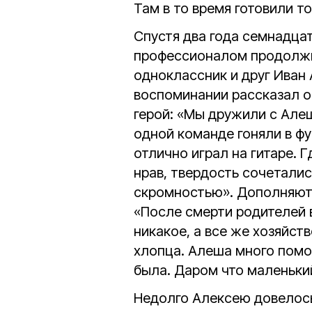
Там в то время готовили т
Спустя два года семнадца
профессионалом продолжил
одноклассник и друг Иван
воспоминании рассказал о 
герой: «Мы дружили с Але
одной команде гоняли в фу
отлично играл на гитаре. 
нрав, твердость сочеталис
скромностью». Дополняют 
«После смерти родителей в
никакое, а все же хозяйст
хлопца. Алеша много помог
была. Даром что маленький,
Недолго Алексею довелось