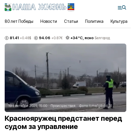
80 лет Победы
Новости
Статьи
Политика
Культура
81.41
94.06
+
34
°С,
ясно
+0.48
$
+0.87
€
Белгород
19 сентября 2025, 15:00
Происшествия
Фото:
t.me/gibdd_31
Краснояружец предстанет перед
судом за управление