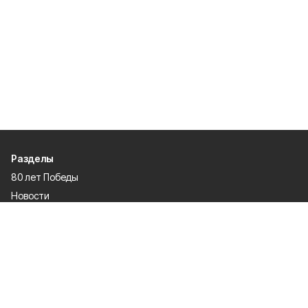
Разделы
80 лет Победы
Новости
Статьи
Политика
Культура
Газета
Происшествия
Экономика