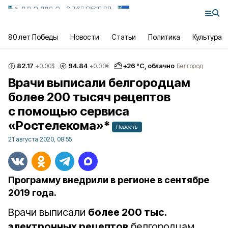
80 лет Победы
Новости
Статьи
Политика
Культура
82.17
94.84
+
26
°С,
облачно
+0.00
$
+0.00
€
Белгород
Врачи выписали белгородцам
более 200 тысяч рецептов
с помощью сервиса
«Ростелекома»*
Новость
21 августа 2020, 08:55
Программу внедрили в регионе в сентябре
2019 года.
Врачи выписали
более 200 тыс.
электронных рецептов
белгородцам