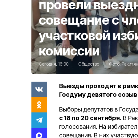
провели выезд
совещание с ч
участковой изб
комиссии
Сегодня, 16:00
Общество
Фото:
Ракитян
Выезды проходят в рамк
Госдуму девятого созыв
Выборы депутатов в Госуд
с 18 по 20 сентября.
В Рак
голосования. На избирате
совещания. В них участвую