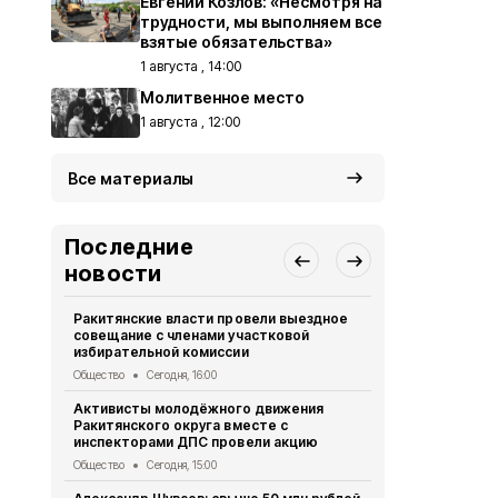
Евгений Козлов: «Несмотря на
трудности, мы выполняем все
взятые обязательства»
1 августа , 14:00
Молитвенное место
1 августа , 12:00
Все материалы
Последние
новости
Ракитянские власти провели выездное
ВСУ 123 ра
совещание с членами участковой
Белгородск
избирательной комиссии
Происшествия
Общество
Сегодня, 16:00
Ракитянски
Активисты молодёжного движения
участникам
Ракитянского округа вместе с
мастерско
инспекторами ДПС провели акцию
Культура
Сег
Общество
Сегодня, 15:00
Жители Кра