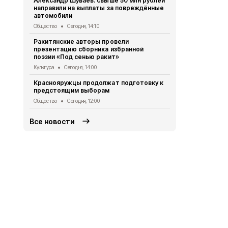
Александр Шуваев: свыше 50 млн рублей
приняли уча
направили на выплаты за повреждённые
салюта»
автомобили
Общество
Се
Общество
Сегодня, 14:10
Жители Рак
Ракитянские авторы провели
пользовать
презентацию сборника избранной
медицински
поэзии «Под сенью ракит»
Общество
Вч
Культура
Сегодня, 14:00
Власти Кра
Краснояружцы продолжат подготовку к
продолжат 
предстоящим выборам
жителями м
Общество
Сегодня, 12:00
Общество
Вч
Все новости