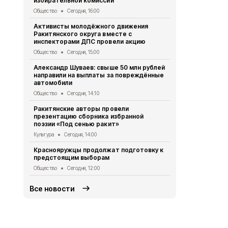
избирательной комиссии
Происшествия
Общество
Сегодня, 16:00
Ракитянски
Активисты молодёжного движения
участникам
Ракитянского округа вместе с
мастерско
инспекторами ДПС провели акцию
Культура
Сег
Общество
Сегодня, 15:00
Жители Кра
Александр Шуваев: свыше 50 млн рублей
приняли уча
направили на выплаты за повреждённые
салюта»
автомобили
Общество
Се
Общество
Сегодня, 14:10
Жители Рак
Ракитянские авторы провели
пользовать
презентацию сборника избранной
медицински
поэзии «Под сенью ракит»
Общество
Вч
Культура
Сегодня, 14:00
Власти Кра
Краснояружцы продолжат подготовку к
продолжат 
предстоящим выборам
жителями м
Общество
Сегодня, 12:00
Общество
Вч
Все новости