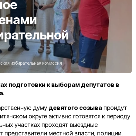
ное
ленами
ирательной
ская избирательная комиссия
ах подготовки к выборам депутатов в
а.
арственную думу
девятого созыва
пройдут
итянском округе активно готовятся к периоду
льных участках проходят выездные
т п
редставители местной власти, полиции,