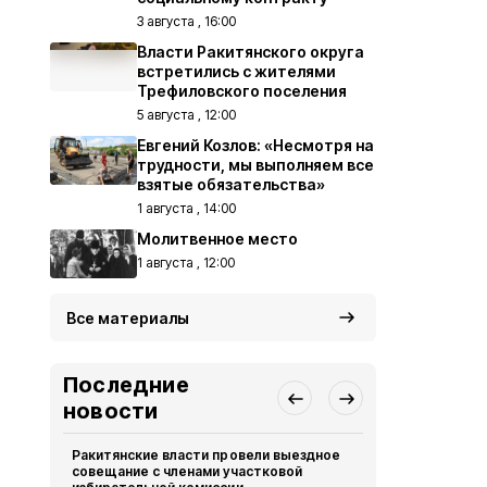
3 августа , 16:00
Власти Ракитянского округа
встретились с жителями
Трефиловского поселения
5 августа , 12:00
Евгений Козлов: «Несмотря на
трудности, мы выполняем все
взятые обязательства»
1 августа , 14:00
Молитвенное место
1 августа , 12:00
Все материалы
Последние
новости
Ракитянские власти провели выездное
ВСУ 123 ра
совещание с членами участковой
Белгородск