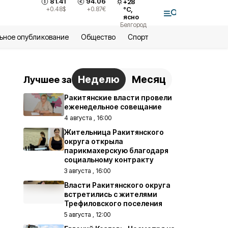
81.41
94.06
+
28
+0.48
$
+0.87
€
°С,
ясно
Белгород
ьное опубликование
Общество
Спорт
Неделю
Месяц
Лучшее за
Ракитянские власти провели
еженедельное совещание
4 августа , 16:00
Жительница Ракитянского
округа открыла
парикмахерскую благодаря
социальному контракту
3 августа , 16:00
Власти Ракитянского округа
встретились с жителями
Трефиловского поселения
5 августа , 12:00