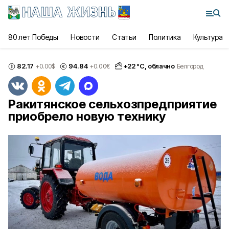
80 лет Победы
Новости
Статьи
Политика
Культура
82.17
94.84
+
22
°С,
облачно
+0.00
$
+0.00
€
Белгород
Ракитянское сельхозпредприятие
приобрело новую технику