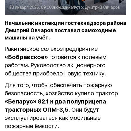
23 января 2025, 09:00
Экономика
Фото:
Дмитрий Овчаров
Начальник инспекции гостехнадзора района
Дмитрий Овчаров поставил самоходные
машины на учёт.
Ракитянское сельхозпредприятие
«Бобравское»
готовится к полевым
работам. Руководство акционерного
общества приобрело новую технику.
Для того, чтобы обеспечить пожарную
безопасность, хозяйство купило трактор
«Беларус» 82.1
и
два полуприцепа
тракторных
ОПМ-3,5
. Они будут
эксплуатироваться как мобильные
пожарные ёмкости.