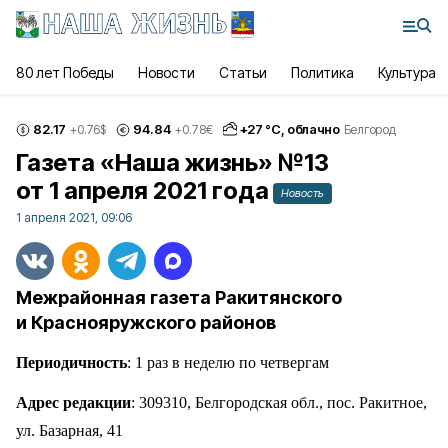
80 лет Победы
Новости
Статьи
Политика
Культура
82.17
94.84
+
27
°С,
облачно
+0.76
$
+0.78
€
Белгород
Газета «Наша жизнь» №13
от 1 апреля 2021 года
Новость
1 апреля 2021, 09:06
Межрайонная газета Ракитянского
и Краснояружского районов
Периодичность
: 1 раз в неделю по четвергам
Адрес редакции
: 309310, Белгородская обл., пос. Ракитное,
ул. Базарная, 41