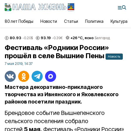
80 лет Победы
Новости
Статьи
Политика
Культура
80.93
93.19
+
26
°С,
ясно
-0.20
$
-0.39
€
Белгород
Фестиваль «Родники России»
прошёл в селе Вышние Пены
Новость
7 мая 2019, 14:37
Мастера декоративно-прикладного
творчества из Ивнянского и Яковлевского
районов посетили праздник.
Брендовое событие Вышнепенского
сельского поселения собрало
гостей
5 мая
. Фестиваль «Родники России»