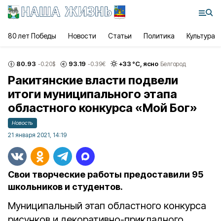
80 лет Победы
Новости
Статьи
Политика
Культура
80.93
93.19
+
33
°С,
ясно
-0.20
$
-0.39
€
Белгород
Ракитянские власти подвели
итоги муниципального этапа
областного конкурса «Мой Бог»
Новость
21 января 2021, 14:19
Свои творческие работы предоставили 95
школьников и студентов.
Муниципальный этап областного конкурса
рисунков и декоративно-прикладного