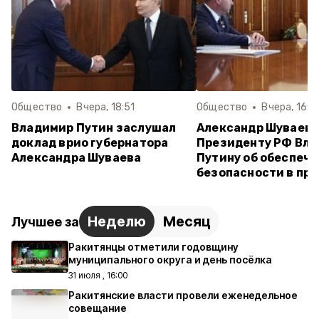
Общество
Вчера, 18:51
Общество
Вчера, 16:5
Владимир Путин заслушал
Александр Шуваев
доклад врио губернатора
Президенту РФ Вл
Александра Шуваева
Путину об обеспеч
безопасности в пр
Неделю
Месяц
Лучшее за
Ракитянцы отметили годовщину
муниципального округа и день посёлка
31 июля , 16:00
Ракитянские власти провели еженедельное
совещание