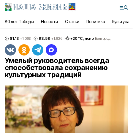
80 лет Победы
Новости
Статьи
Политика
Культура
81.13
93.58
+
20
°С,
ясно
+1.06
$
+1.62
€
Белгород
Умелый руководитель всегда
способствовала сохранению
культурных традиций