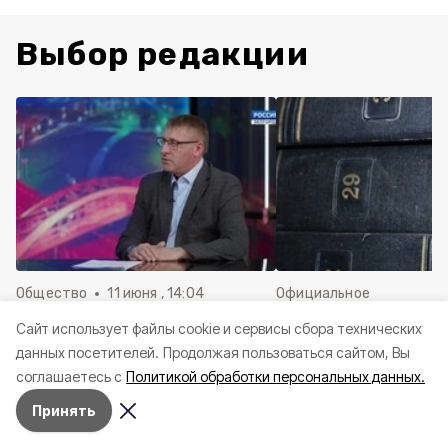
Выбор редакции
Общество
11 июня , 14:04
Официальное
опубликование
Александр Шуваев поделился
Cайт использует файлы cookie и сервисы сбора технических
Решения Совета де
историей своего пути к
данных посетителей.
Продолжая пользоваться сайтом, Вы
Краснояружского ок
профессии военного
соглашаетесь с
Политикой обработки персональных данных.
июня 2026 года
Принять