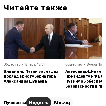
Читайте также
Общество
Вчера, 18:51
Общество
Вчера, 16:5
Владимир Путин заслушал
Александр Шуваев
доклад врио губернатора
Президенту РФ Вл
Александра Шуваева
Путину об обеспеч
безопасности в пр
Неделю
Месяц
Лучшее за