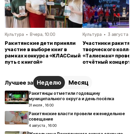
Культура
Вчера, 10:00
Культура
3 августа , 
Ракитянские дети приняли
Участники ракитян
участие в выборе книг в
творческого колле
рамках конкурса «КЛАССный
«Талисман» провел
путь с книгой»
отчётный концерт
Неделю
Месяц
Лучшее за
Ракитянцы отметили годовщину
муниципального округа и день посёлка
31 июля , 16:00
Ракитянские власти провели еженедельное
совещание
4 августа , 16:00
Жительница Ракитянского округа открыла