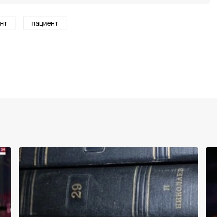
нт
пациент