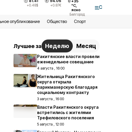
81.41
94.06
+
35
+0.48
$
+0.87
€
°С,
ясно
Белгород
ьное опубликование
Общество
Спорт
Неделю
Месяц
Лучшее за
Ракитянские власти провели
еженедельное совещание
4 августа , 16:00
Жительница Ракитянского
округа открыла
парикмахерскую благодаря
социальному контракту
3 августа , 16:00
Власти Ракитянского округа
встретились с жителями
Трефиловского поселения
5 августа , 12:00