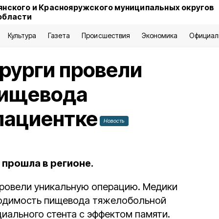
янского и Краснояружского муниципальных округов
области
Культура
Газета
Происшествия
Экономика
Официал
рурги провели
пищевода
пациентке
Новость
 прошла в регионе.
провели уникальную операцию. Медики
ходимость пищевода тяжелобольной
иального стента с эффектом памяти.