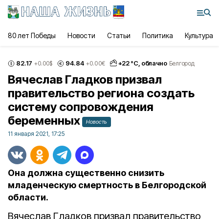
80 лет Победы
Новости
Статьи
Политика
Культура
82.17
94.84
+
22
°С,
облачно
+0.00
$
+0.00
€
Белгород
Вячеслав Гладков призвал
правительство региона создать
систему сопровождения
беременных
Новость
11 января 2021, 17:25
Она должна существенно снизить
младенческую смертность в Белгородской
области.
Вячеслав Гладков призвал правительство