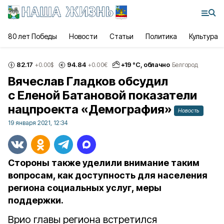
80 лет Победы
Новости
Статьи
Политика
Культура
82.17
94.84
+
19
°С,
облачно
+0.00
$
+0.00
€
Белгород
Вячеслав Гладков обсудил
с Еленой Батановой показатели
нацпроекта «Демография»
Новость
19 января 2021, 12:34
Стороны также уделили внимание таким
вопросам, как доступность для населения
региона социальных услуг, меры
поддержки.
Врио главы региона встретился