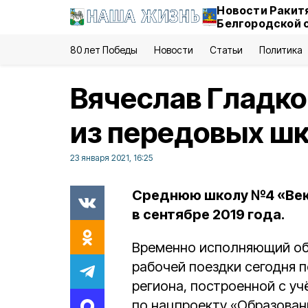
Новости Ракит
Белгородской 
80 лет Победы
Новости
Статьи
Политика
Вячеслав Гладко
из передовых шк
23 января 2021, 16:25
Среднюю школу №4 «Вект
в сентябре 2019 года.
Временно исполняющий обя
рабочей поездки сегодня 
региона, построенной с у
по нацпроекту «Образован