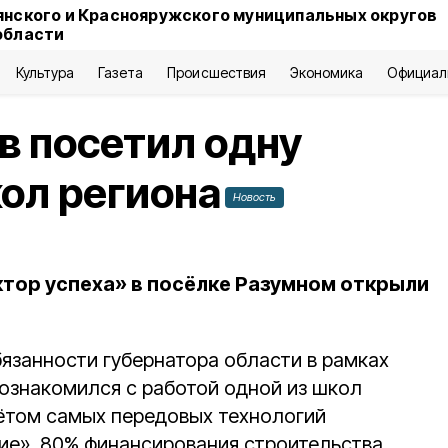
янского и Краснояружского муниципальных округов
области
Культура
Газета
Происшествия
Экономика
Официал
в посетил одну
ол региона
Новость
ор успеха» в посёлке Разумном открыли
занности губернатора области в рамках
познакомился с работой одной из школ
чётом самых передовых технологий
ие». 80% финансирования строительства