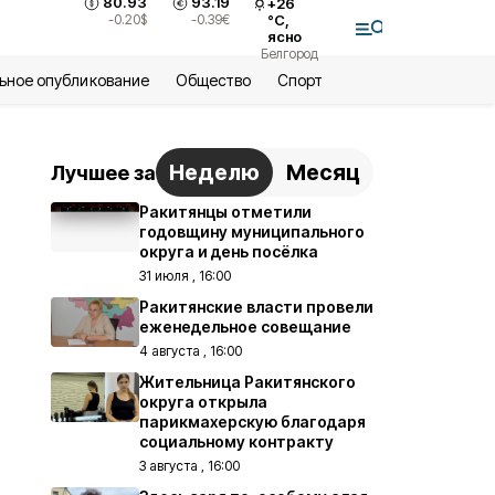
80.93
93.19
+
26
-0.20
$
-0.39
€
°С,
ясно
Белгород
ьное опубликование
Общество
Спорт
Неделю
Месяц
Лучшее за
Ракитянцы отметили
годовщину муниципального
округа и день посёлка
31 июля , 16:00
Ракитянские власти провели
еженедельное совещание
4 августа , 16:00
Жительница Ракитянского
округа открыла
парикмахерскую благодаря
социальному контракту
3 августа , 16:00