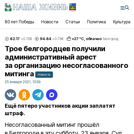
80 лет Победы
Новости
Статьи
Политика
Культура
82.17
94.84
+
27
°С,
облачно
+0.76
$
+0.78
€
Белгород
Трое белгородцев получили
административный арест
за организацию несогласованного
митинга
Новость
25 января 2021, 13:59
Ещё пятеро участников акции заплатят
штраф.
Несогласованный митинг прошёл
в Белгороде в эту субботу, 23 января. Суд