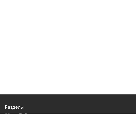
Разделы
80 лет Победы
Новости
Статьи