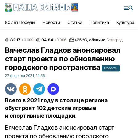
80 лет Победы
Новости
Статьи
Политика
Культура
82.17
94.84
+
25
°С,
облачно
+0.00
$
+0.00
€
Белгород
Вячеслав Гладков анонсировал
старт проекта по обновлению
городского пространства
Новость
27 февраля 2021, 14:56
Всего в 2021 году в столице региона
обустроят 102 детские игровые
и спортивные площадки.
Вячеслав Гладков анонсировал старт
проекта по обновлению городского