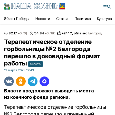
80 лет Победы
Новости
Статьи
Политика
Культура
82.17
94.84
+
24
°С,
облачно
+0.76
$
+0.78
€
Белгород
Терапевтическое отделение
горбольницы №2 Белгорода
перешло в доковидный формат
работы
Новость
12 марта 2021, 12:43
Власти продолжают выводить места
из коечного фонда региона.
Терапевтическое отделение горбольницы
№2 Белгорода перешло в привычный