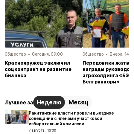
Общество
Сегодня, 09:00
Общество
Вчера, 14:0
Краснояружец заключил
Передовики жатвы
соцконтракт на развитие
награды руководст
бизнеса
агрохолдинга «БЭЗ
Белгранкорм»
Неделю
Месяц
Лучшее за
Ракитянские власти провели выездное
совещание с членами участковой
избирательной комиссии
7 августа , 16:00