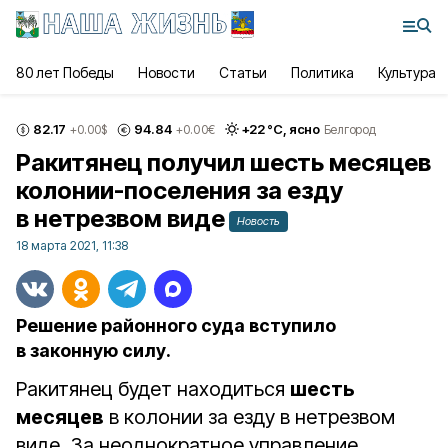
80 лет Победы
Новости
Статьи
Политика
Культура
82.17
94.84
+
22
°С,
ясно
+0.00
$
+0.00
€
Белгород
Ракитянец получил шесть месяцев
колонии-поселения за езду
в нетрезвом виде
Новость
18 марта 2021, 11:38
Решение районного суда вступило
в законную силу.
Ракитянец будет находиться
шесть
месяцев
в колонии за езду в нетрезвом
виде. За неоднократное управление