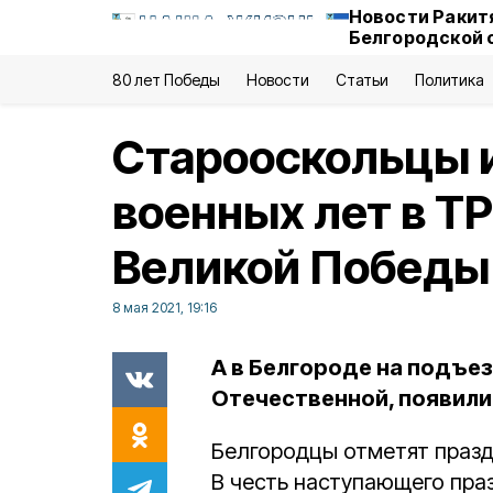
Новости Ракит
Белгородской 
80 лет Победы
Новости
Статьи
Политика
Старооскольцы 
военных лет в Т
Великой Победы
8 мая 2021, 19:16
А в Белгороде на подъез
Отечественной, появили
Белгородцы отметят празд
В честь наступающего пра