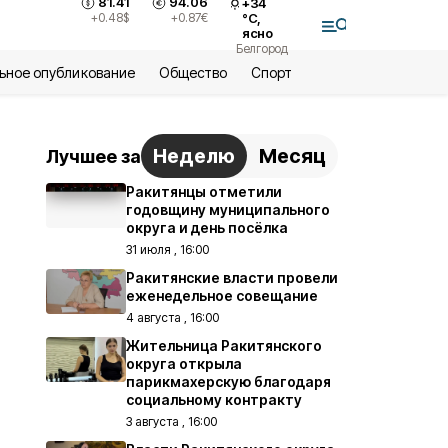
81.41
94.06
+
34
+0.48
$
+0.87
€
°С,
ясно
Белгород
ьное опубликование
Общество
Спорт
Неделю
Месяц
Лучшее за
Ракитянцы отметили
годовщину муниципального
округа и день посёлка
31 июля , 16:00
Ракитянские власти провели
еженедельное совещание
4 августа , 16:00
Жительница Ракитянского
округа открыла
парикмахерскую благодаря
социальному контракту
3 августа , 16:00