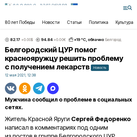
80 лет Победы
Новости
Статьи
Политика
Культура
82.17
94.84
+
19
°С,
облачно
+0.00
$
+0.00
€
Белгород
Белгородский ЦУР помог
краснояружцу решить проблему
с получением лекарств
Новость
12 мая 2021, 12:38
Мужчина сообщил о проблеме в социальных
сетях.
Житель Красной Яруги
Сергей Федоренко
написал в комментариях под одним
из постов в группе Белгородского ЦУР