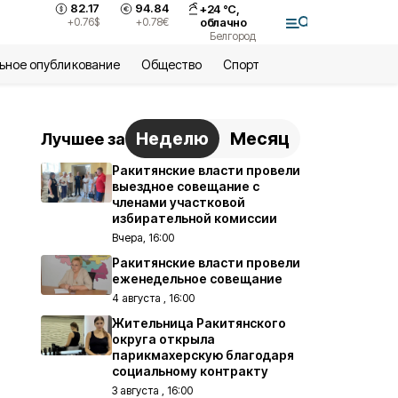
82.17
94.84
+
24
°С,
+0.76
$
+0.78
€
облачно
Белгород
ьное опубликование
Общество
Спорт
Неделю
Месяц
Лучшее за
Ракитянские власти провели
выездное совещание с
членами участковой
избирательной комиссии
Вчера, 16:00
Ракитянские власти провели
еженедельное совещание
4 августа , 16:00
Жительница Ракитянского
округа открыла
парикмахерскую благодаря
социальному контракту
3 августа , 16:00