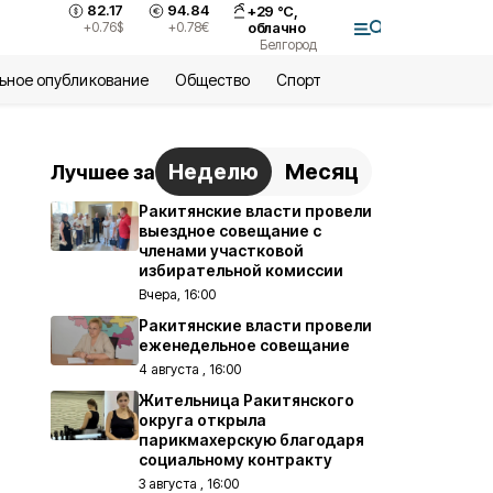
82.17
94.84
+
29
°С,
+0.76
$
+0.78
€
облачно
Белгород
ьное опубликование
Общество
Спорт
Неделю
Месяц
Лучшее за
Ракитянские власти провели
выездное совещание с
членами участковой
избирательной комиссии
Вчера, 16:00
Ракитянские власти провели
еженедельное совещание
4 августа , 16:00
Жительница Ракитянского
округа открыла
парикмахерскую благодаря
социальному контракту
3 августа , 16:00