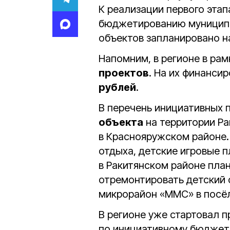
К реализации первого эта
бюджетированию муниципа
объектов запланировано на
Напомним, в регионе в ра
проектов
. На их финанси
рублей
.
В перечень инициативных 
объекта
на территории Ра
в Краснояружском районе.
отдыха, детские игровые п
в Ракитянском районе пла
отремонтировать детский 
микрорайон «ММС» в посё
В регионе уже стартовал п
по инициативному бюджети