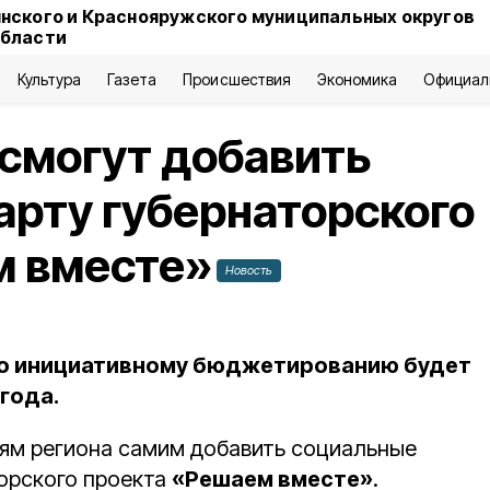
нского и Краснояружского муниципальных округов
области
Культура
Газета
Происшествия
Экономика
Официал
смогут добавить
арту губернаторского
м вместе»
Новость
по инициативному бюджетированию будет
года.
ям региона самим добавить социальные
торского проекта
«Решаем вместе»
.