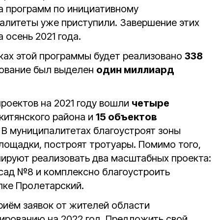
па программ по инициативному
литеты уже приступили. Завершение этих
 осень 2021 года.
мках этой программы будет реализовано
338
рование был выделен
один миллиард
проектов на 2021 году вошли
четыре
китянского района и
15 объектов
 В муниципалитетах благоустроят зоны
лощадки, построят тротуары. Помимо того,
нируют реализовать два масштабных проекта:
сад №8 и комплексно благоустроить
лке Пролетарский.
риём заявок от жителей области
рованию на 2022 год. Предложить свой