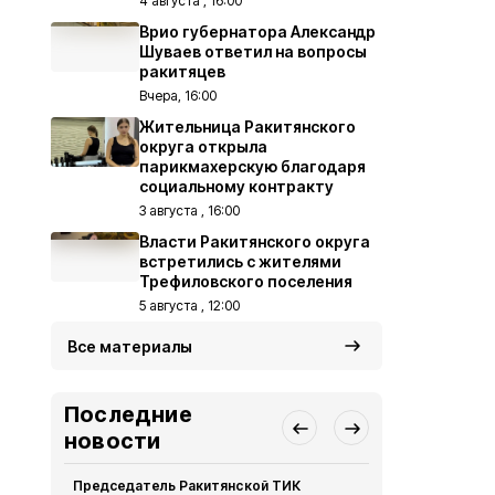
4 августа , 16:00
Врио губернатора Александр
Шуваев ответил на вопросы
ракитяцев
Вчера, 16:00
Жительница Ракитянского
округа открыла
парикмахерскую благодаря
социальному контракту
3 августа , 16:00
Власти Ракитянского округа
встретились с жителями
Трефиловского поселения
5 августа , 12:00
Все материалы
Последние
новости
Председатель Ракитянской ТИК
Белгородск