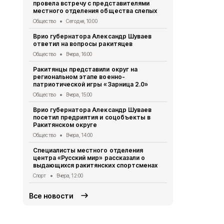
провела встречу с представителями
атаке ВСУ
местного отделения общества слепых
Происшествия
Общество
Сегодня, 10:00
Жители Рак
Врио губернатора Александр Шуваев
значки ГТО
ответил на вопросы ракитяцев
достижения
Общество
Вчера, 16:00
Общество
Вч
Ракитянцы представили округ на
Ракитянски
региональном этапе военно-
совещание 
патриотической игры «Зарница 2.0»
избиратель
Общество
Вчера, 15:00
Общество
7 
Врио губернатора Александр Шуваев
Активисты 
посетил предриятия и соцобъекты в
Ракитянског
Ракитянском округе
инспектора
Общество
Вчера, 14:00
Общество
7 
Специалисты местного отделения
Александр 
центра «Русский мир» рассказали о
направили 
выдающихся ракитянских спортсменах
автомобил
Спорт
Вчера, 12:00
Общество
7 
Все новости