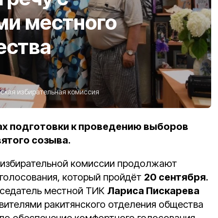
ми местного
ества
ская избирательная комиссия
ах подготовки к проведению выборов
вятого созыва.
 избирательной комиссии продолжают
 голосования, который пройдёт
20 сентября
.
седатель местной ТИК
Лариса Пискарева
авителями ракитянского отделения общества
ло обеспечение комфортного голосования