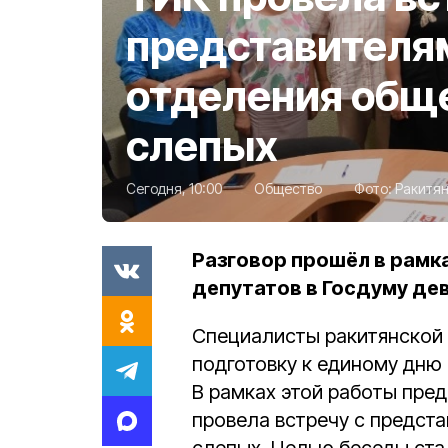
представителя
отделения общ
слепых
Сегодня, 10:00
Общество
Фото:
Ракитян
Разговор прошёл в рамк
депутатов в Госдуму де
Специалисты ракитянской
подготовку к единому дню
В рамках этой работы п
ред
провела встречу с предст
слепых. Целью беседы ста