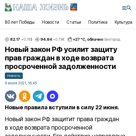
80 лет Победы
Новости
Статьи
Политика
Культура
82.17
94.84
+
27
°С,
облачно
+0.76
$
+0.78
€
Белгород
Новый закон РФ усилит защиту
прав граждан в ходе возврата
просроченной задолженности
Новость
6 июля 2021, 16:45
Новые правила вступили в силу 22 июня.
Новый закон РФ защитит права граждан
в ходе возврата просроченной