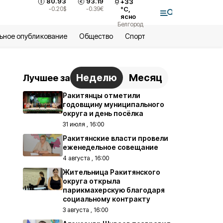
80.93
93.19
+
33
-0.20
$
-0.39
€
°С,
ясно
Белгород
ьное опубликование
Общество
Спорт
Неделю
Месяц
Лучшее за
Ракитянцы отметили
годовщину муниципального
округа и день посёлка
31 июля , 16:00
Ракитянские власти провели
еженедельное совещание
4 августа , 16:00
Жительница Ракитянского
округа открыла
парикмахерскую благодаря
социальному контракту
3 августа , 16:00