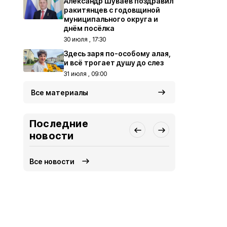
Александр Шуваев поздравил
ракитянцев с годовщиной
муниципального округа и
днём посёлка
30 июля , 17:30
Здесь заря по-особому алая,
и всё трогает душу до слез
31 июля , 09:00
Все материалы
Последние
новости
Все новости