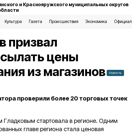
янского и Краснояружского муниципальных округов
области
Культура
Газета
Происшествия
Экономика
Официал
в призвал
исылать цены
ания из магазинов
Новость
тора проверили более 20 торговых точек
м Гладковым стартовала в регионе. Одним
ованных главе региона стала ценовая