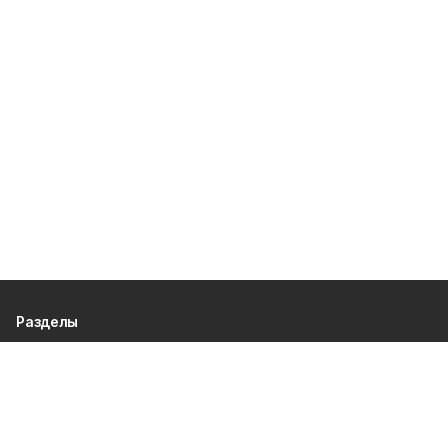
Разделы
80 лет Победы
Новости
Статьи
Политика