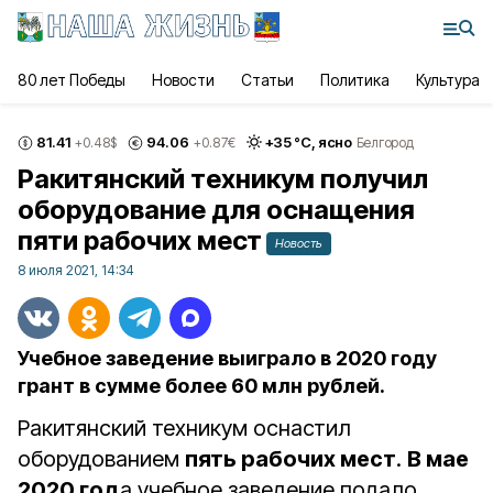
80 лет Победы
Новости
Статьи
Политика
Культура
81.41
94.06
+
35
°С,
ясно
+0.48
$
+0.87
€
Белгород
Ракитянский техникум получил
оборудование для оснащения
пяти рабочих мест
Новость
8 июля 2021, 14:34
Учебное заведение выиграло в 2020 году
грант в сумме более 60 млн рублей.
Ракитянский техникум оснастил
оборудованием
пять рабочих мест
.
В мае
2020 год
а учебное заведение подало