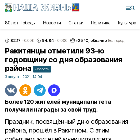
80 лет Победы
Новости
Статьи
Политика
Культура
82.17
94.84
+
25
°С,
облачно
+0.00
$
+0.00
€
Белгород
Ракитянцы отметили 93-ю
годовщину со дня образования
района
Новость
3 августа 2021, 14:04
Более 120 жителей муниципалитета
получили награды за свой труд.
Праздник, посвящённый дню образования
района, прошёл в Ракитном. С этим
событием жителей муниципалитета