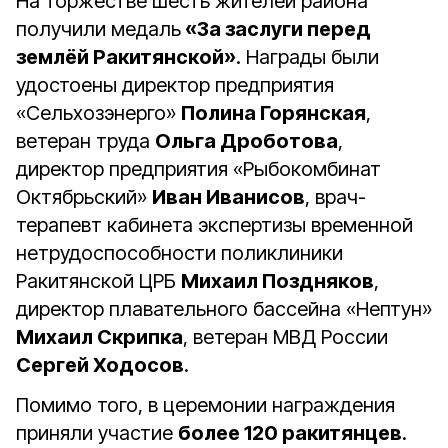
На торжестве шесть жителей района
получили медаль
«За заслуги перед
землёй Ракитянской»
. Награды были
удостоены директор предприятия
«Сельхозэнерго»
Полина Горянская
,
ветеран труда
Ольга Дроботова
,
директор предприятия «Рыбокомбинат
Октябрьский»
Иван Иванисов
, врач-
терапевт кабинета экспертизы временной
нетрудоспособности поликлиники
Ракитянской ЦРБ
Михаил Поздняков
,
директор плавательного бассейна «Нептун»
Михаил Скрипка
, ветеран МВД России
Сергей Ходосов
.
Помимо того, в церемонии награждения
приняли участие
более 120 ракитянцев
.