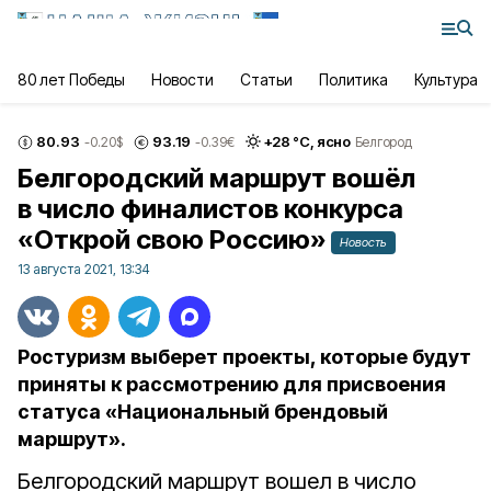
80 лет Победы
Новости
Статьи
Политика
Культура
80.93
93.19
+
28
°С,
ясно
-0.20
$
-0.39
€
Белгород
Белгородский маршрут вошёл
в число финалистов конкурса
«Открой свою Россию»
Новость
13 августа 2021, 13:34
Ростуризм выберет проекты, которые будут
приняты к рассмотрению для присвоения
статуса «Национальный брендовый
маршрут».
Белгородский маршрут вошел в число