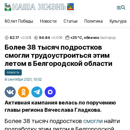
80 лет Победы
Новости
Статьи
Политика
Культура
82.17
94.84
+
25
°С,
облачно
+0.00
$
+0.00
€
Белгород
Более 38 тысяч подростков
смогли трудоустроиться этим
летом в Белгородской области
Новость
8 сентября 2021, 10:02
Активная кампания велась по поручению
главы региона Вячеслава Гладкова.
Более 38 тысяч подростков
смогли
найти
подработку этим летом в Белгородской