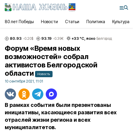
80 лет Победы
Новости
Статьи
Политика
Культура
80.93
93.19
+
33
°С,
ясно
-0.20
$
-0.39
€
Белгород
Форум «Время новых
возможностей» собрал
активистов Белгородской
области
Новость
10 сентября 2021, 11:01
В рамках события были презентованы
инициативы, касающиеся развития всех
отраслей жизни региона и всех
муниципалитетов.