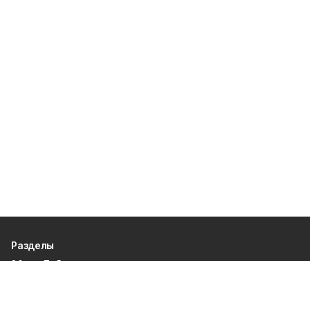
Разделы
80 лет Победы
Новости
Статьи