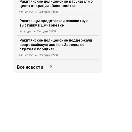
Ракитянские полицейские рассказали о
поэтическо
целях операции «Законность»
любовью»
Общество
Сегодня, 14:00
Культура
Сег
Ракитянцы представили планшетную
Жители и го
выставку в Дмитриевке
получили в
выставку
Культура
Сегодня, 13:00
Культура
Сег
Ракитянские полицейские поддержали
всероссийскую акцию «Зарядка со
Владимир П
стражем порядка»
губернатор
Общество
Сегодня, 12:00
Общество
Вч
Все новости