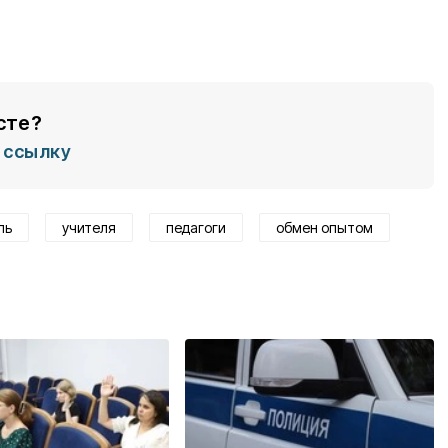
сте?
ссылку
ль
учителя
педагоги
обмен опытом