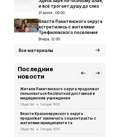
Здесь заря по-особому алая,
и всё трогает душу до слез
31 июля , 09:00
Власти Ракитянского округа
встретились с жителями
Трефиловского поселения
Вчера, 12:00
Все материалы
Последние
новости
Жители Ракитянского округа продолжат
Александр 
пользоваться бесплатной доставкой в
посетили н
медицинские учреждения
Детской об
Общество
Сегодня, 16:00
Общество
Се
Власти Краснояружского округа
Белгородск
продолжат заключать соцконтракты с
была атако
жителями муниципалитета
Происшествия
Общество
Сегодня, 15:00
Ракитянцы п