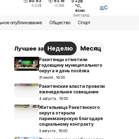
80.93
93.19
+
28
-0.20
$
-0.39
€
°С,
ясно
Белгород
ьное опубликование
Общество
Спорт
Неделю
Месяц
Лучшее за
Ракитянцы отметили
годовщину муниципального
округа и день посёлка
31 июля , 16:00
Ракитянские власти провели
еженедельное совещание
4 августа , 16:00
Жительница Ракитянского
округа открыла
парикмахерскую благодаря
социальному контракту
3 августа , 16:00