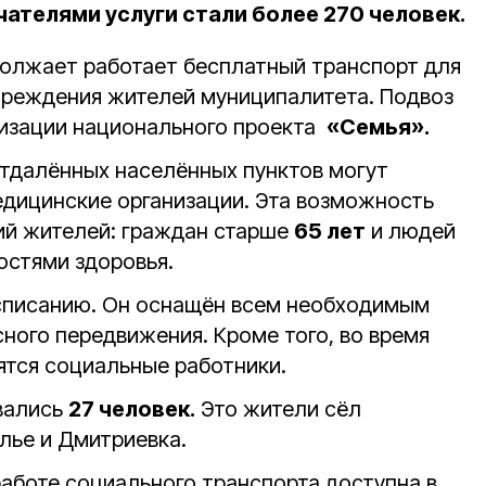
чателями услуги стали более 270 человек.
должает работает бесплатный транспорт для
чреждения жителей муниципалитета. Подвоз
лизации национального проекта
«Семья».
отдалённых населённых пунктов могут
едицинские организации. Эта возможность
рий жителей: граждан старше
65 лет
и людей
остями здоровья.
асписанию. Он оснащён всем необходимым
ного передвижения. Кроме того, во время
ятся социальные работники.
вались
27 человек.
Это жители сёл
лье и Дмитриевка.
аботе социального транспорта доступна в