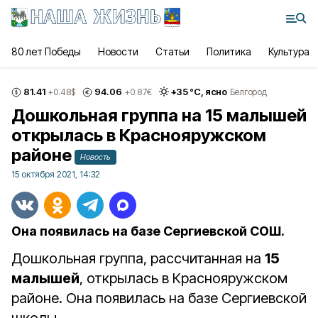
80 лет Победы
Новости
Статьи
Политика
Культура
81.41
94.06
+
35
°С,
ясно
+0.48
$
+0.87
€
Белгород
Дошкольная группа на 15 малышей
открылась в Краснояружском
районе
Новость
15 октября 2021, 14:32
Она появилась на базе Сергиевской СОШ.
Дошкольная группа, рассчитанная на
15
малышей
, открылась в Краснояружском
районе. Она появилась на базе Сергиевской