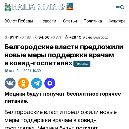
80 лет Победы
Новости
Статьи
Политика
Культура
81.41
94.06
+
28
°С,
ясно
+0.48
$
+0.87
€
Белгород
Белгородские власти предложили
новые меры поддержки врачам
в ковид-госпиталях
Новость
18 октября 2021, 10:30
Медики будут получат бесплатное горячее
питание.
Белгородские власти предложили новые
меры поддержки врачам в ковид-
госпиталях. Медики будут получат