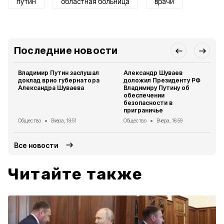
путин
областная больница
врачи
Последние новости
Владимир Путин заслушал
Александр Шуваев
доклад врио губернатора
доложил Президенту РФ
Александра Шуваева
Владимиру Путину об
обеспечении
безопасности в
приграничье
Общество
Вчера, 18:51
Общество
Вчера, 16:59
Все новости
Читайте также