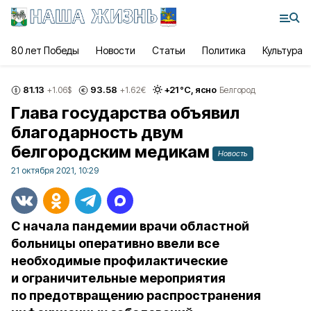
80 лет Победы
Новости
Статьи
Политика
Культура
81.13
93.58
+
21
°С,
ясно
+1.06
$
+1.62
€
Белгород
Глава государства объявил
благодарность двум
белгородским медикам
Новость
21 октября 2021, 10:29
С начала пандемии врачи областной
больницы оперативно ввели все
необходимые профилактические
и ограничительные мероприятия
по предотвращению распространения