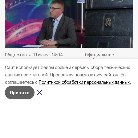
Общество
11 июня , 14:04
Официальное
опубликование
Александр Шуваев поделился
Cайт использует файлы cookie и сервисы сбора технических
Решения Совета де
историей своего пути к
данных посетителей.
Продолжая пользоваться сайтом, Вы
Краснояружского ок
профессии военного
июня 2026 года
соглашаетесь с
Политикой обработки персональных данных.
Принять