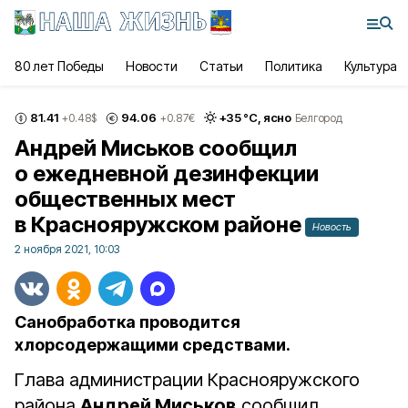
80 лет Победы
Новости
Статьи
Политика
Культура
81.41
94.06
+
35
°С,
ясно
+0.48
$
+0.87
€
Белгород
Андрей Миськов сообщил
о ежедневной дезинфекции
общественных мест
в Краснояружском районе
Новость
2 ноября 2021, 10:03
Санобработка проводится
хлорсодержащими средствами.
Глава администрации Краснояружского
района
Андрей Миськов
сообщил