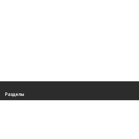
Разделы
80 лет Победы
Новости
Статьи
Политика
Культура