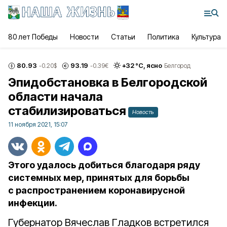
80 лет Победы
Новости
Статьи
Политика
Культура
80.93
93.19
+
32
°С,
ясно
-0.20
$
-0.39
€
Белгород
Эпидобстановка в Белгородской
области начала
стабилизироваться
Новость
11 ноября 2021, 15:07
Этого удалось добиться благодаря ряду
системных мер, принятых для борьбы
с распространением коронавирусной
инфекции.
Губернатор Вячеслав Гладков встретился