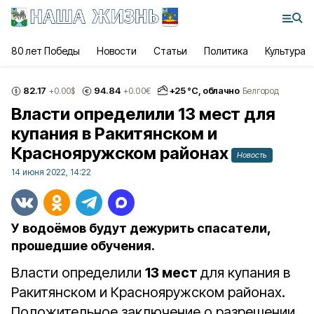
80 лет Победы
Новости
Статьи
Политика
Культура
82.17
94.84
+
25
°С,
облачно
+0.00
$
+0.00
€
Белгород
Власти определили 13 мест для
купания в Ракитянском и
Краснояружском районах
Новость
14 июня 2022, 14:22
У водоёмов будут дежурить спасатели,
прошедшие обучения.
Власти определили
13 мест
для купания в
Ракитянском и Краснояружском районах.
Положительное заключение о разрешении