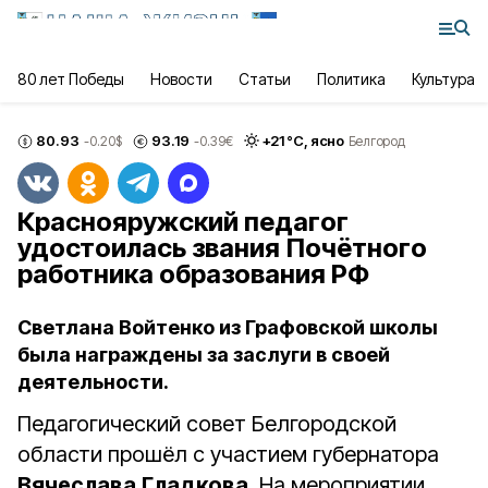
80 лет Победы
Новости
Статьи
Политика
Культура
80.93
93.19
+
21
°С,
ясно
-0.20
$
-0.39
€
Белгород
Краснояружский педагог
удостоилась звания Почётного
работника образования РФ
Светлана Войтенко из Графовской школы
была награждены за заслуги в своей
деятельности.
Педагогический совет Белгородской
области прошёл с участием губернатора
Вячеслава
Гладкова
. На мероприятии