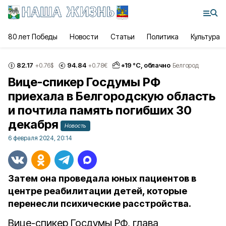
80 лет Победы
Новости
Статьи
Политика
Культура
82.17
94.84
+
19
°С,
облачно
+0.76
$
+0.78
€
Белгород
Вице-спикер Госдумы РФ
приехала в Белгородскую область
и почтила память погибших 30
декабря
Новость
6 февраля 2024, 20:14
Затем она проведала юных пациентов в
центре реабилитации детей, которые
перенесли психические расстройства.
Вице-спикер Госдумы РФ, глава