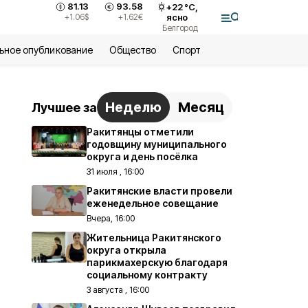
81.13
93.58
+
22
°С,
+1.06
$
+1.62
€
ясно
Белгород
ьное опубликование
Общество
Спорт
Неделю
Месяц
Лучшее за
Ракитянцы отметили
годовщину муниципального
округа и день посёлка
31 июля , 16:00
Ракитянские власти провели
еженедельное совещание
Вчера, 16:00
Жительница Ракитянского
округа открыла
парикмахерскую благодаря
социальному контракту
3 августа , 16:00