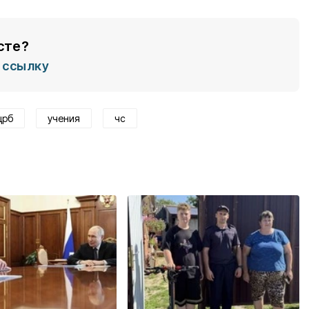
сте?
ссылку
црб
учения
чс