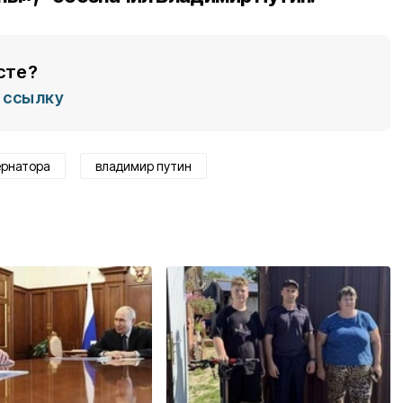
сте?
ссылку
ернатора
владимир путин