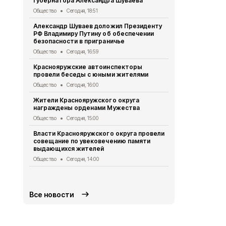
губернатора Александра Шуваева
завоевали 
достоинств
Общество
Сегодня, 18:51
Спорт
Сегодн
Александр Шуваев доложил Президенту
РФ Владимиру Путину об обеспечении
Власти Раки
безопасности в приграничье
встретилис
поселения
Общество
Сегодня, 16:59
80 лет Победы
Краснояружские автоинспекторы
провели беседы с юными жителями
Ракитянские
выборе книг
Общество
Сегодня, 16:00
«КЛАССный 
Жители Краснояружского округа
Культура
Сег
награждены орденами Мужества
Волонтёры 
Общество
Сегодня, 15:00
объединени
продолжат 
Власти Краснояружского округа провели
совещание по увековечению памяти
Общество
Се
выдающихся жителей
Белгородска
Общество
Сегодня, 14:00
ВСУ
Происшествия
Все новости