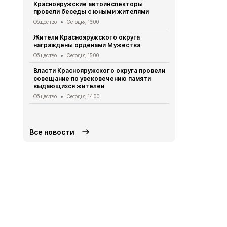
Краснояружские автоинспекторы
провели беседы с юными жителями
Ракитянские
выборе книг
Общество
Сегодня, 16:00
«КЛАССный 
Жители Краснояружского округа
Культура
Сег
награждены орденами Мужества
Волонтёры 
Общество
Сегодня, 15:00
объединени
продолжат 
Власти Краснояружского округа провели
совещание по увековечению памяти
Общество
Се
выдающихся жителей
Белгородска
Общество
Сегодня, 14:00
ВСУ
Происшествия
Все новости