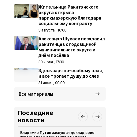
Жительница Ракитянского
округа открыла
парикмахерскую благодаря
социальному контракту
3 августа , 16:00
Александр Шуваев поздравил
ракитянцев с годовщиной
муниципального округа и
днём посёлка
30 июля , 17:30
Здесь заря по-особому алая,
и всё трогает душу до слез
31 июля , 09:00
Все материалы
Последние
новости
Владимир Путин заслушал доклад врио
Спортсмены