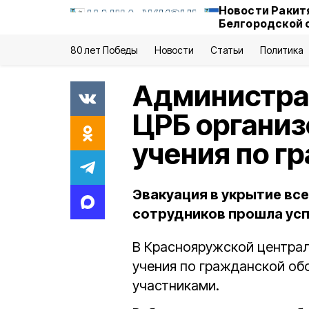
Новости Ракит
Белгородской 
80 лет Победы
Новости
Статьи
Политика
Администра
ЦРБ организ
учения по г
Эвакуация в укрытие все
сотрудников прошла ус
В Краснояружской центра
учения по гражданской об
участниками.