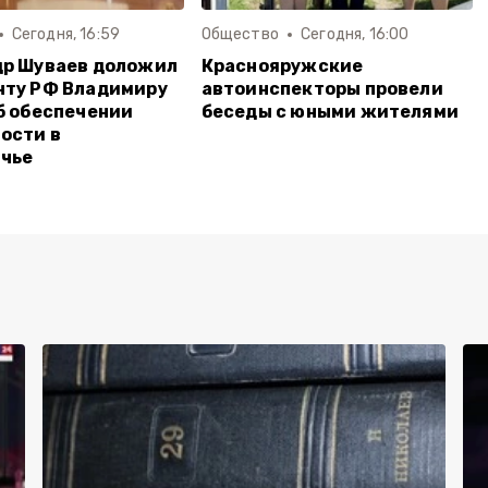
Сегодня, 16:59
Общество
Сегодня, 16:00
др Шуваев доложил
Краснояружские
нту РФ Владимиру
автоинспекторы провели
б обеспечении
беседы с юными жителями
ости в
ичье