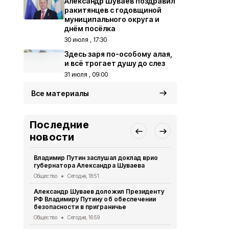
Александр Шуваев поздравил
ракитянцев с годовщиной
муниципального округа и
днём посёлка
30 июля , 17:30
Здесь заря по-особому алая,
и всё трогает душу до слез
31 июля , 09:00
Все материалы
Последние
новости
Владимир Путин заслушал доклад врио
Спортсмены
губернатора Александра Шуваева
завоевали 
достоинств
Общество
Сегодня, 18:51
Спорт
Сегодн
Александр Шуваев доложил Президенту
РФ Владимиру Путину об обеспечении
Власти Раки
безопасности в приграничье
встретилис
поселения
Общество
Сегодня, 16:59
80 лет Победы