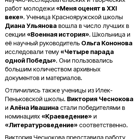
работ молодежи
«Меня оценят в ХХI
веке»
. Ученица Краснояружской школы
Диана Ульянова
вошла в число лучших в
секции
«Военная история»
. Школьница и
её научный руководитель
Ольга Кононова
исследовали тему
«Четыре парада
одной Победы»
. Они пользовались
большим количеством архивных
документов и материалов.
Отличились также ученицы из Илек-
Пеньковской школы.
Виктория Чеснокова
и
Алёна Ивашина
стали победителями в
номинациях
«Краеведение»
и
«Литературоведение»
соответственно.
Виктория Чеснокова представила работу