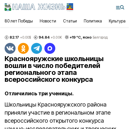
80 лет Победы
Новости
Статьи
Политика
Культура
82.17
94.84
+
19
°С,
ясно
+0.00
$
+0.00
€
Белгород
Краснояружские школьницы
вошли в число победителей
регионального этапа
всероссийского конкурса
Отличились три ученицы.
Школьницы Краснояружского района
приняли участие в региональном этапе
всероссийского открытого конкурса
научно-исследовательских и творческих