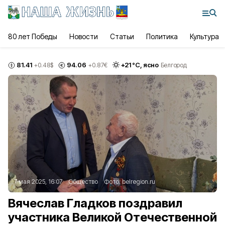
80 лет Победы
Новости
Статьи
Политика
Культура
81.41
94.06
+
21
°С,
ясно
+0.48
$
+0.87
€
Белгород
7 мая 2025, 16:07
Общество
Фото:
belregion.ru
Вячеслав Гладков поздравил
участника Великой Отечественной