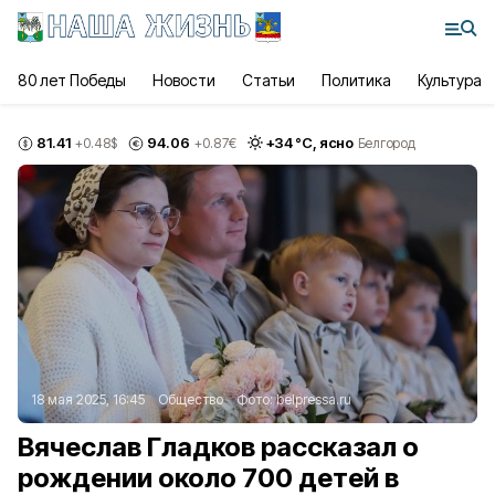
80 лет Победы
Новости
Статьи
Политика
Культура
81.41
94.06
+
34
°С,
ясно
+0.48
$
+0.87
€
Белгород
18 мая 2025, 16:45
Общество
Фото:
belpressa.ru
Вячеслав Гладков рассказал о
рождении около 700 детей в