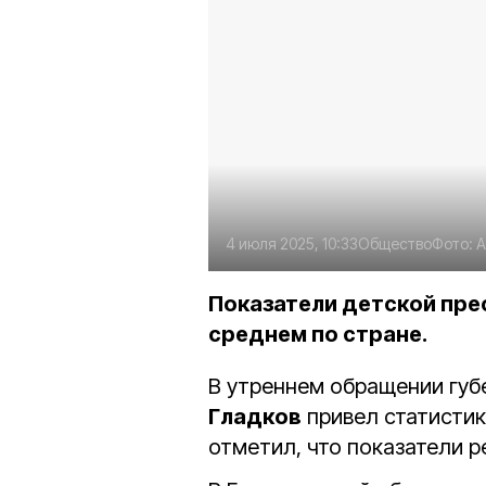
4 июля 2025, 10:33
Общество
Фото:
А
Показатели детской прес
среднем по стране.
В утреннем обращении губ
Гладков
привел статистик
отметил, что показатели р