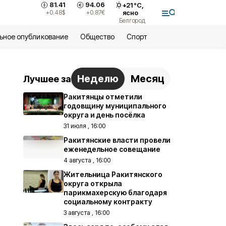
81.41
94.06
+
21
°С,
+0.48
$
+0.87
€
ясно
Белгород
ьное опубликование
Общество
Спорт
Неделю
Месяц
Лучшее за
Ракитянцы отметили
годовщину муниципального
округа и день посёлка
31 июля , 16:00
Ракитянские власти провели
еженедельное совещание
4 августа , 16:00
Жительница Ракитянского
округа открыла
парикмахерскую благодаря
социальному контракту
3 августа , 16:00