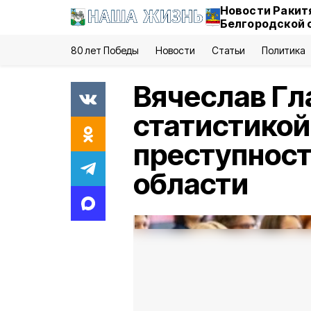
Новости Ракит
Белгородской 
80 лет Победы
Новости
Статьи
Политика
Вячеслав Гл
статистикой
преступност
области