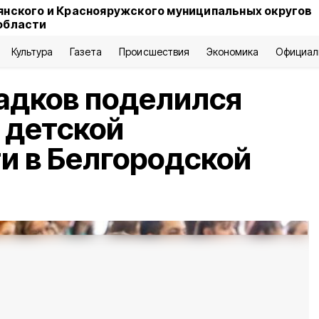
янского и Краснояружского муниципальных округов
области
Культура
Газета
Происшествия
Экономика
Официал
адков поделился
 детской
и в Белгородской