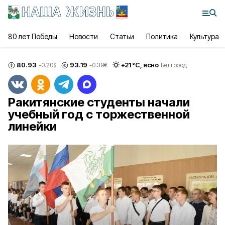
80 лет Победы
Новости
Статьи
Политика
Культура
80.93
93.19
+
21
°С,
ясно
-0.20
$
-0.39
€
Белгород
Ракитянские студенты начали
учебный год с торжественной
линейки