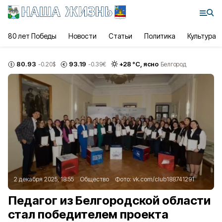
80 лет Победы
Новости
Статьи
Политика
Культура
80.93
93.19
+
28
°С,
ясно
-0.20
$
-0.39
€
Белгород
2 декабря 2025, 18:55
Общество
Фото:
vk.com/club188741291
Педагог из Белгородской области
стал победителем проекта