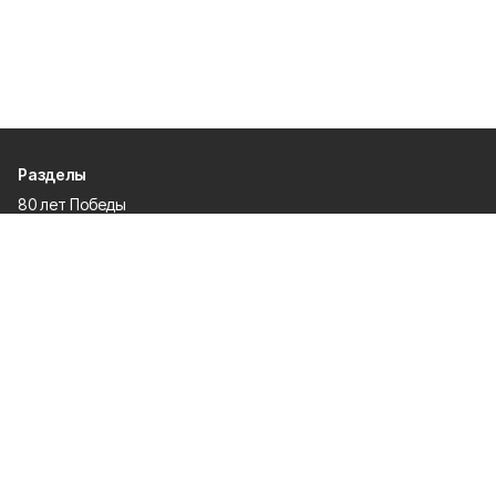
Разделы
80 лет Победы
Новости
Статьи
Политика
Культура
Газета
Происшествия
Экономика
Официальное опубликование
Общество