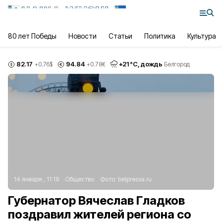
80 лет Победы
Новости
Статьи
Политика
Культура
82.17
94.84
+
21
°С,
дождь
+0.76
$
+0.78
€
Белгород
14 января , 11:19
Общество
Фото:
belpressa.ru
Губернатор Вячеслав Гладков
поздравил жителей региона со