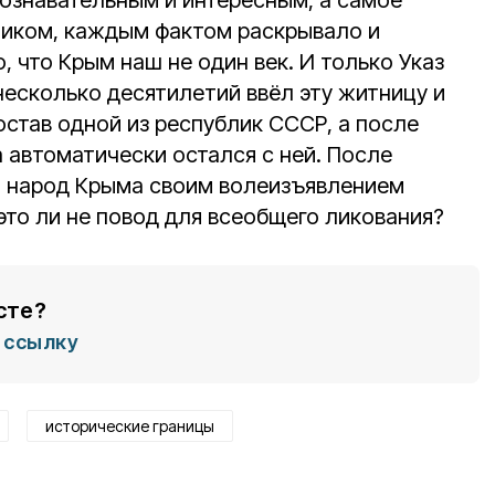
ознавательным и интересным, а самое
ликом, каждым фактом раскрывало и
 что Крым наш не один век. И только Указ
несколько десятилетий ввёл эту житницу и
остав одной из республик СССР, а после
 автоматически остался с ней. После
й народ Крыма своим волеизъявлением
 это ли не повод для всеобщего ликования?
сте?
ссылку
исторические границы